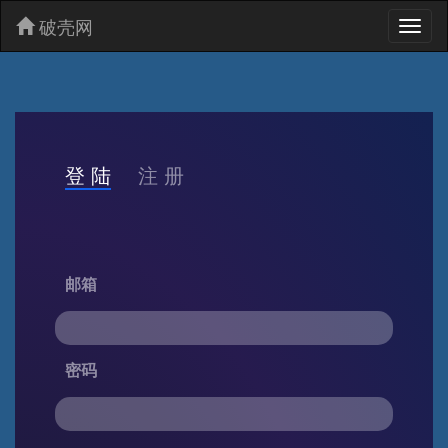
破壳网
Toggl
naviga
登 陆
注 册
邮箱
密码