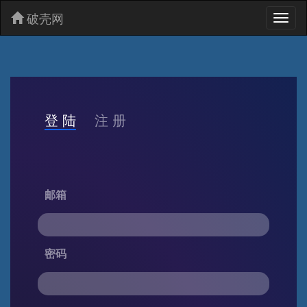
破壳网
Toggl
naviga
登 陆
注 册
邮箱
密码