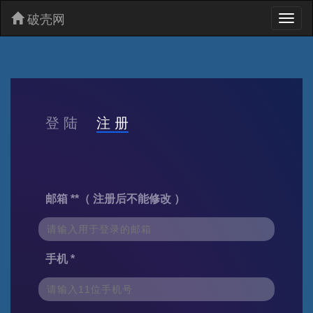
破壳网
Toggl
naviga
登 陆
注 册
邮箱 **（ 注册后不能修改 ）
手机 *